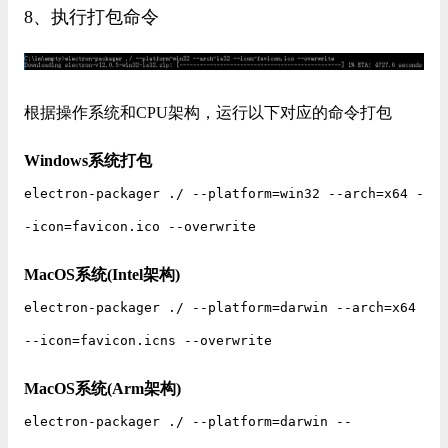
8、执行打包命令
根据操作系统和CPU架构，运行以下对应的命令打包
Windows系统打包
electron-packager ./ --platform=win32 --arch=x64 -
-icon=favicon.ico --overwrite
MacOS系统(Intel架构)
electron-packager ./ --platform=darwin --arch=x64
--icon=favicon.icns --overwrite
MacOS系统(Arm架构)
electron-packager ./ --platform=darwin --