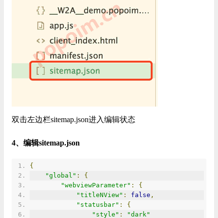
双击左边栏sitemap.json进入编辑状态
4、编辑sitemap.json
{
"global"
:
{
"webviewParameter"
:
{
"titleNView"
:
false
,
"statusbar"
:
{
"style"
:
"dark"