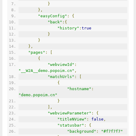
}
},
"easyConfig"
:
{
"back"
:{
"history"
:
true
}
}
},
"pages"
:
[
{
"webviewId"
:
"__W2A__demo.popoim.cn"
,
"matchUrls"
:
[
{
"hostname"
:
"demo.popoim.cn"
}
],
"webviewParameter"
:
{
"titleNView"
:
false
,
"statusbar"
:
{
"background"
:
"#f7f7f7"