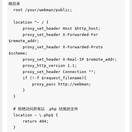
根目录

  root /your/webman/public;

  location ^~ / {

      proxy_set_header Host $http_host;

      proxy_set_header X-Forwarded-For 
$remote_addr;

      proxy_set_header X-Forwarded-Proto 
$scheme;

      proxy_set_header X-Real-IP $remote_addr;

      proxy_http_version 1.1;

      proxy_set_header Connection "";

      if (!-f $request_filename){

          proxy_pass http://webman;

      }

  }

  # 拒绝访问所有以 .php 结尾的文件

  location ~ \.php$ {

      return 404;

  }
